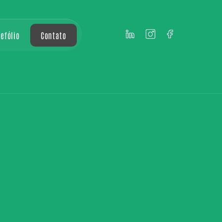
tefólio
Contato