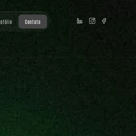
tefólio
Contato