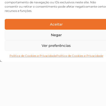
Julho 13, 2026
comportamento de navegação ou IDs exclusivos neste site. Não
consentir ou retirar o consentimento pode afetar negativamante certo
Mobiliário para Eventos | Já passaste pela
recursos e funções.
experiência de entrar num restaurante
fantástico, com um menu incrível, mas
Aceitar
onde a cadeira era tão desconfortável que...
Negar
Read More
Ver preferências
Política de Cookies e Privacidade
Política de Cookies e Privacidade
Stands