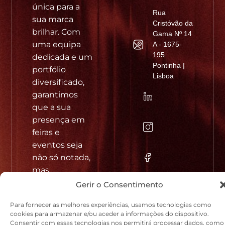
única para a
Rua
sua marca
Cristóvão da
brilhar. Com
Gama Nº 14
uma equipa
A - 1675-
195
dedicada e um
Pontinha |
portfólio
Lisboa
diversificado,
garantimos
que a sua
presença em
feiras e
eventos seja
não só notada,
mas
© 2026
verdadeiramente
Gerir o Consentimento
STANDSYS.
ALL RIGHTS
inesquecível.
RESERVED
Para fornecer as melhores experiências, usamos tecnologias como
Política de
cookies para armazenar e/ou aceder a informações do dispositivo.
Cookies e
Consentir com essas tecnologias nos permitirá processar dados, como