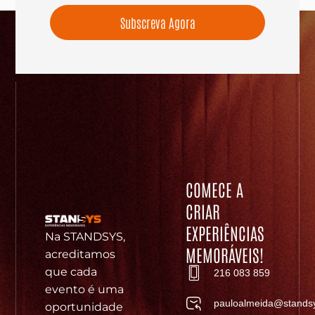
Subscreva Agora
COMECE A
CRIAR
EXPERIÊNCIAS
Na STANDSYS,
MEMORÁVEIS!
acreditamos
que cada
216 083 859
evento é uma
pauloalmeida@standsy
oportunidade