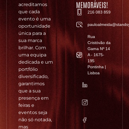
MEMORÁVEIS!
acreditamos
que cada
216 083 859
evento é uma
pauloalmeida@standsy
oportunidade
única para a
Rua
sua marca
Cristóvão da
brilhar. Com
Gama Nº 14
uma equipa
A - 1675-
195
dedicada e um
Pontinha |
portfólio
Lisboa
diversificado,
garantimos
que a sua
presença em
feiras e
eventos seja
não só notada,
mas