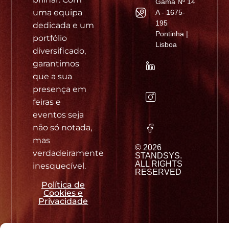
Gama Nº 14
uma equipa
A - 1675-
195
dedicada e um
Pontinha |
portfólio
Lisboa
diversificado,
garantimos
que a sua
presença em
feiras e
eventos seja
não só notada,
mas
© 2026
verdadeiramente
STANDSYS.
ALL RIGHTS
inesquecível.
RESERVED
Política de
Cookies e
Privacidade