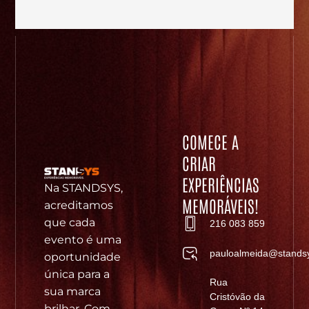
COMECE A
CRIAR
EXPERIÊNCIAS
Na STANDSYS,
MEMORÁVEIS!
acreditamos
que cada
216 083 859
evento é uma
pauloalmeida@standsy
oportunidade
única para a
Rua
sua marca
Cristóvão da
brilhar. Com