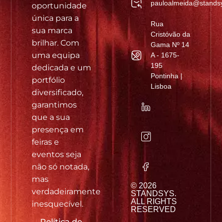
pauloalmeida@standsy
oportunidade
única para a
Rua
sua marca
Cristóvão da
brilhar. Com
Gama Nº 14
uma equipa
A - 1675-
195
dedicada e um
Pontinha |
portfólio
Lisboa
diversificado,
garantimos
que a sua
presença em
feiras e
eventos seja
não só notada,
mas
© 2026
verdadeiramente
STANDSYS.
ALL RIGHTS
inesquecível.
RESERVED
Política de