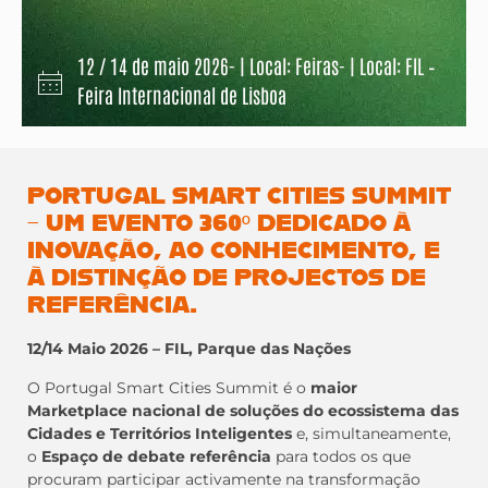
12 / 14 de maio 2026- | Local: Feiras- | Local: FIL –
Feira Internacional de Lisboa
PORTUGAL SMART CITIES SUMMIT
– UM EVENTO 360º DEDICADO À
INOVAÇÃO, AO CONHECIMENTO, E
À DISTINÇÃO DE PROJECTOS DE
REFERÊNCIA.
12/14 Maio 2026 – FIL, Parque das Nações
O Portugal Smart Cities Summit é o
maior
Marketplace nacional de soluções do ecossistema das
Cidades e Territórios Inteligentes
e, simultaneamente,
o
Espaço de debate referência
para todos os que
procuram participar activamente na transformação