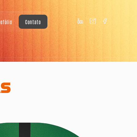
tefólio
Contato
AS