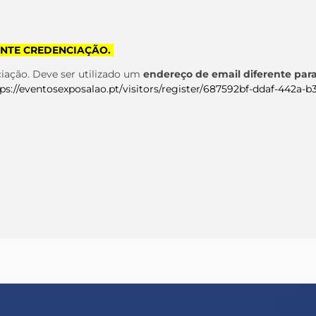
IANTE CREDENCIAÇÃO.
nciação. Deve ser utilizado um
endereço de email diferente para
ps://eventosexposalao.pt/visitors/register/687592bf-ddaf-442a-