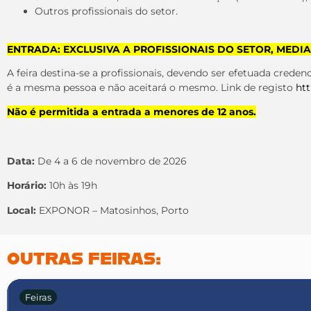
Outros profissionais do setor.
ENTRADA: EXCLUSIVA A PROFISSIONAIS DO SETOR, MED
A feira destina-se a profissionais, devendo ser efetuada crede
é a mesma pessoa e não aceitará o mesmo. Link de registo
htt
Não é permitida a entrada a menores de 12 anos.
Data:
De 4 a 6 de novembro de 2026
Horário:
10h às 19h
Local:
EXPONOR – Matosinhos, Porto
OUTRAS FEIRAS:
Feiras