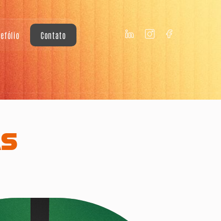
tefólio
Contato
AS