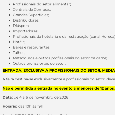
Profissionais do setor alimentar;
Centrais de Compras;
Grandes Superfícies;
Distribuidores;
Diáspora;
Importadores;
Profissionais da hotelaria e da restauração (canal Horeca)
Hotéis;
Bares e restaurantes;
Talhos;
Matadouros e outros profissionais do setor da carne;
Outros profissionais do setor.
ENTRADA: EXCLUSIVA A PROFISSIONAIS DO SETOR, MED
A feira destina-se exclusivamente a profissionais do setor, de
Não é permitida a entrada no evento a menores de 12 anos.
Data:
de 4 a 6 de
novembro de 2026
Horário:
das
10h às 19h