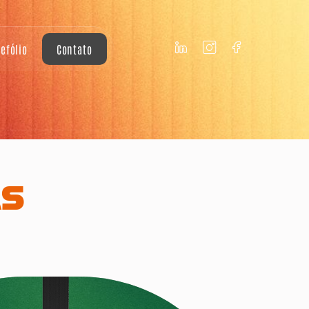
tefólio
Contato
AS