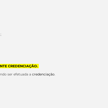
;
IANTE CREDENCIAÇÃO.
vendo ser efetuada a
credenciação
.