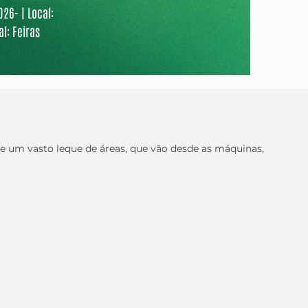
26- | Local:
l: Feiras
ge um vasto leque de áreas, que vão desde as máquinas,